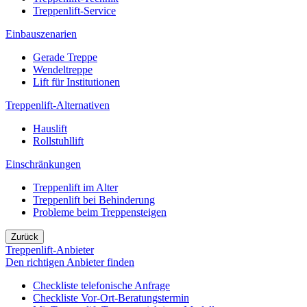
Treppenlift-Service
Einbauszenarien
Gerade Treppe
Wendeltreppe
Lift für Institutionen
Treppenlift-Alternativen
Hauslift
Rollstuhllift
Einschränkungen
Treppenlift im Alter
Treppenlift bei Behinderung
Probleme beim Treppensteigen
Zurück
Treppenlift-Anbieter
Den richtigen Anbieter finden
Checkliste telefonische Anfrage
Checkliste Vor-Ort-Beratungstermin