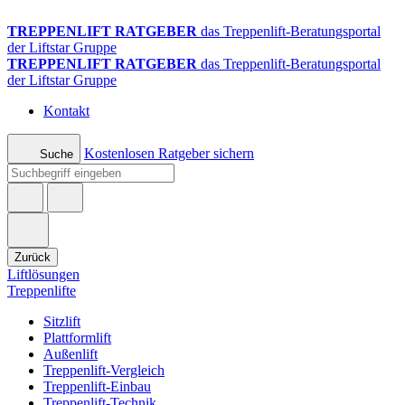
TREPPENLIFT RATGEBER
das Treppenlift-Beratungsportal
der Liftstar Gruppe
TREPPENLIFT RATGEBER
das Treppenlift-Beratungsportal
der Liftstar Gruppe
Kontakt
Kostenlosen Ratgeber sichern
Suche
Zurück
Liftlösungen
Treppenlifte
Sitzlift
Plattformlift
Außenlift
Treppenlift-Vergleich
Treppenlift-Einbau
Treppenlift-Technik